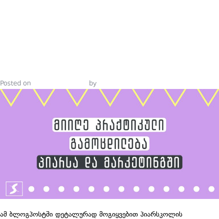
ᲒᲐᲛᲝᲪᲓᲘᲚᲔ
ᲞᲘᲐᲠᲡᲐ ᲓᲐ
ᲛᲐᲠᲙᲔᲢᲘᲜᲒᲨ
Posted on
October 24, 2021
by
Tinatin Samkurashvili
ამ ბლოგპოსტში დეტალურად მოგიყვებით პიარსკოლის