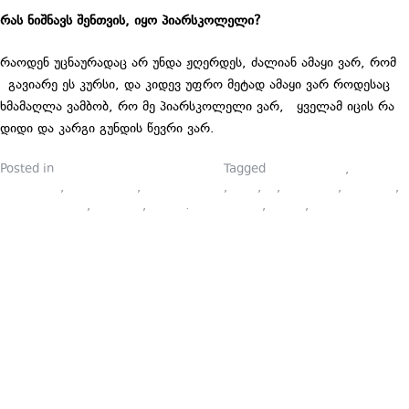
რას ნიშნავს შენთვის, იყო პიარსკოლელი?
რაოდენ უცნაურადაც არ უნდა ჟღერდეს, ძალიან ამაყი ვარ, რომ
გავიარე ეს კურსი, და კიდევ უფრო მეტად ამაყი ვარ როდესაც
ხმამაღლა ვამბობ, რო მე პიარსკოლელი ვარ, ყველამ იცის რა
დიდი და კარგი გუნდის წევრი ვარ.
Posted in
პიარსკოლელების ბლოგები
Tagged
komunikacia
,
marketing
,
onlain kursi
,
online course
,
piari
,
pr
,
pr school
,
prschool
,
კომუნიკაციები
,
კურსები
,
კურსი
,
მარკეტინგი
,
პიარი
,
პიარსკოლა
ᲠᲐᲢᲝᲛ
ᲣᲜᲓᲐ
ᲘᲡᲬᲐᲕᲚᲝ
ᲞᲘᲐᲠᲘ?