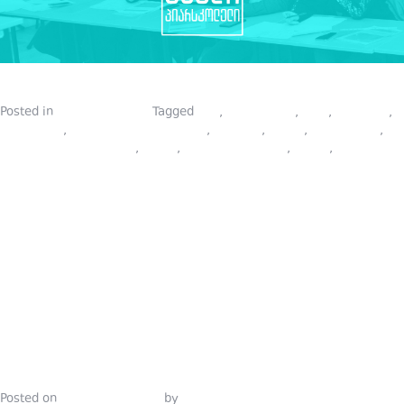
Posted in
სფეროს შესახებ
Tagged
BTL
,
onlain kursi
,
piari
,
piarskola
,
ბრენდინგი
,
ეფექტური კომუნიკაცია
,
კურსები
,
კურსი
,
მარკეტინგი
,
მარკეტინგული კვლევა
,
მედია
,
მედია მენეჯმენტი
,
პიარი
,
პიარსკოლა
3 ᲠᲩᲔᲕᲐ
ᲑᲠᲔᲜᲓᲘᲡ
ᲪᲜᲝᲑᲐᲓᲝᲑᲘ
ᲒᲐᲡᲐᲖᲠᲓᲔ
Posted on
October 19, 2021
by
Tinatin Samkurashvili