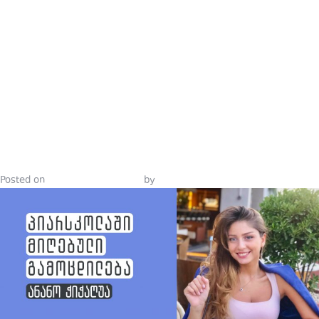
ᲛᲐᲠᲙᲔᲢᲘᲜᲒ
ᲙᲝᲛᲣᲜᲘᲙᲐᲪᲘ
ᲙᲣᲠᲡᲘᲡ
ᲨᲔᲤᲐᲡᲔᲑᲐ
Posted on
September 24, 2021
by
Tinatin Samkurashvili