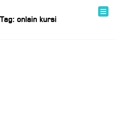
Tag:
onlain kursi
ᲞᲘᲐᲠᲘᲡᲐ ᲓᲐ
ᲛᲐᲠᲙᲔᲢᲘᲜᲒ
ᲙᲝᲛᲣᲜᲘᲙᲐᲪᲘ
ᲙᲣᲠᲡᲘᲡ
ᲨᲔᲤᲐᲡᲔᲑᲐ