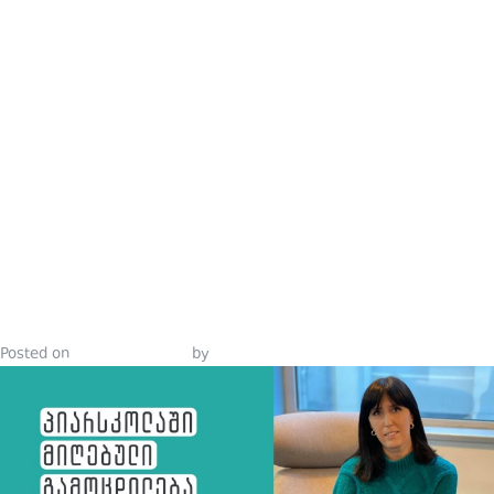
მედია
ᲞᲘᲐᲠᲘᲡᲐ ᲓᲐ
ᲛᲐᲠᲙᲔᲢᲘᲜᲒ
ᲙᲝᲛᲣᲜᲘᲙᲐᲪᲘ
ᲙᲣᲠᲡᲘᲡ
ᲨᲔᲤᲐᲡᲔᲑᲐ
Posted on
October 4, 2021
by
Tinatin Samkurashvili