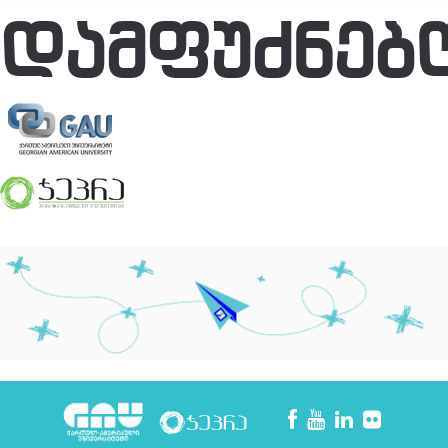
ᲓᲐᲛᲤᲣᲫᲜᲔᲑ