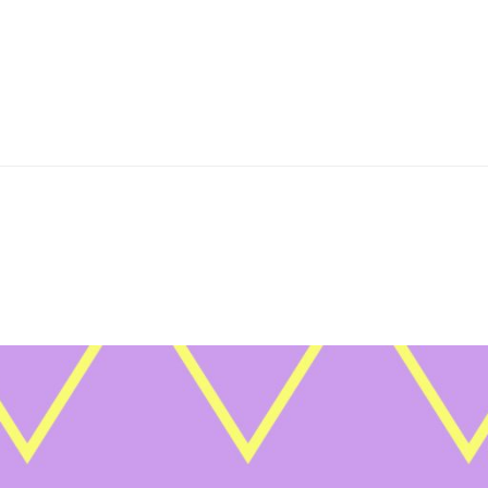
ᲥᲢᲘᲙᲣᲚᲘ ᲒᲐ
ᲛᲐᲠᲙᲔᲢᲘᲜᲒᲨ