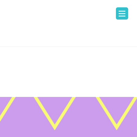
ᲛᲝᲪᲓᲘᲚᲔᲑᲐ
Ი