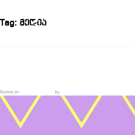
Tag:
მედია
ᲛᲘᲘᲦᲔ ᲞᲠᲐ
ᲞᲘᲐᲠᲡᲐ ᲓᲐ 
Posted on
October 24, 2021
by
Tinatin Samkurashvili