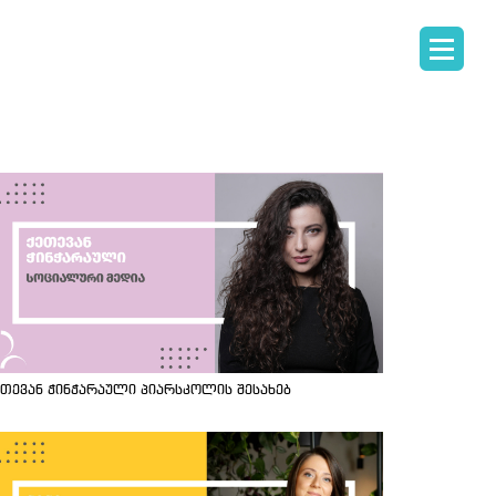
ეთევან ჭინჭარაული პიარსკოლის შესახებ