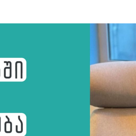
ᲔᲑᲘᲡ ᲙᲣᲠᲡᲘᲡ