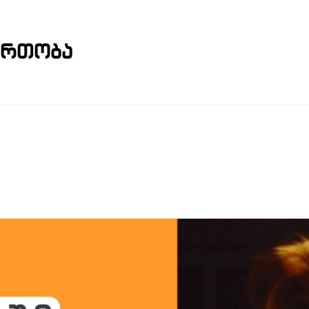
ერთობა
 ᲛᲐᲠᲙᲔᲢᲘᲜᲒ
ᲔᲑᲘᲡ ᲙᲣᲠᲡᲘᲡ