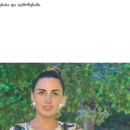
ბასა და აღმოჩენაში.
არი
,
საზოგადოებასთან ურთიერთობა
ᲣᲚᲘ
 ᲨᲔᲤᲐᲡᲔᲑᲐ