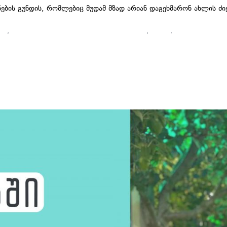
ბის გუნდის, რომლებიც მუდამ მზად არიან დაგეხმარონ ახლის ძიე
rsi
,
online course
,
pr
,
ეფექტური კომუნიკაცია
,
კურსი
,
მარკეტინგი
,
პი
 ᲛᲐᲠᲙᲔᲢᲘᲜᲒ
ᲔᲑᲘᲡ ᲙᲣᲠᲡᲘᲡ