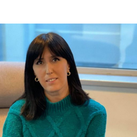
 ᲨᲔᲤᲐᲡᲔᲑᲐ