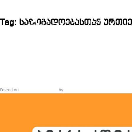
Tag:
საზოგადოებასთან ურთი
ᲞᲘᲐᲠᲘᲡᲐ ᲓᲐ
ᲙᲝᲛᲣᲜᲘᲙᲐᲪᲘ
Posted on
November 30, 2021
by
Tinatin Samkurashvili