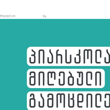
ᲙᲝᲛᲣᲜᲘᲙᲐᲪᲘ
Posted on
October 4, 2021
by
Tinatin Samkurashvili