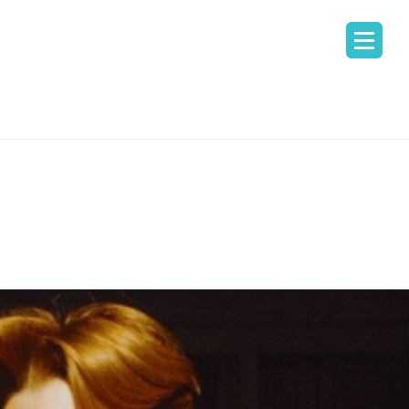
ᲣᲚᲘ
 ᲨᲔᲤᲐᲡᲔᲑᲐ