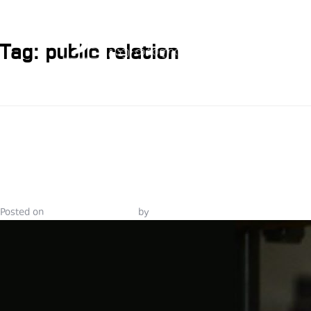
Tag:
public relation
ᲞᲘᲐᲠᲡᲙᲝᲚᲘ
ᲙᲝᲛᲣᲜᲘᲙᲐᲪᲘ
Posted on
November 16, 2021
by
Tinatin Samkurashvili