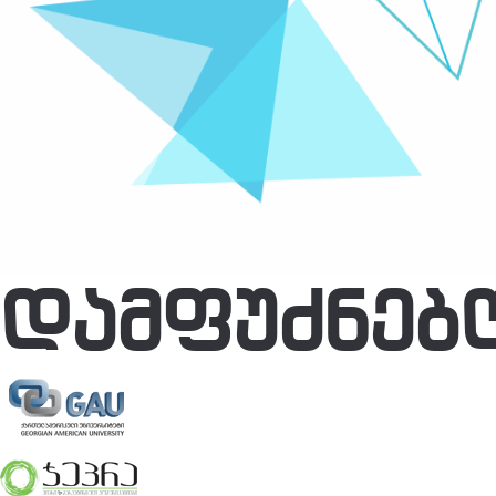
ᲓᲐᲛᲤᲣᲫᲜᲔᲑ