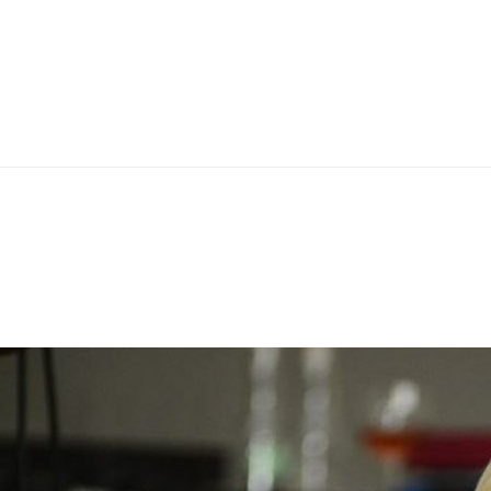
Ს ᲔᲤᲔᲥᲢᲣᲠ
ᲔᲑᲘᲡ ᲥᲕᲔᲙᲣᲠ