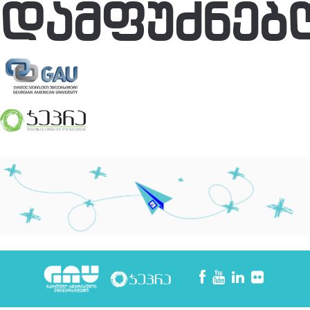
ᲓᲐᲛᲤᲣᲫᲜᲔᲑ