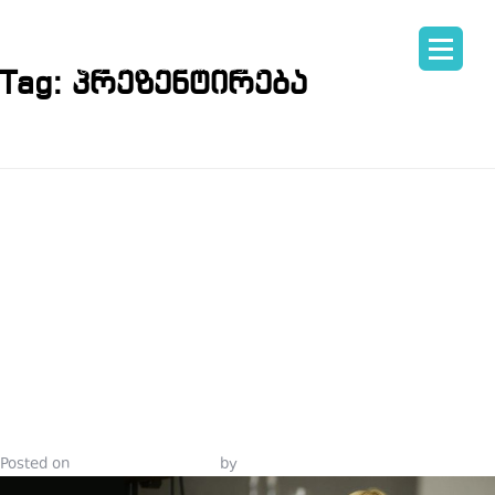
Tag:
პრეზენტირება
ᲞᲘᲐᲠᲡᲙᲝᲚᲘ
ᲔᲤᲔᲥᲢᲣᲠᲘ
ᲙᲝᲛᲣᲜᲘᲙᲐᲪᲘ
ᲥᲕᲔᲙᲣᲠᲡᲘ
Posted on
November 16, 2021
by
Tinatin Samkurashvili