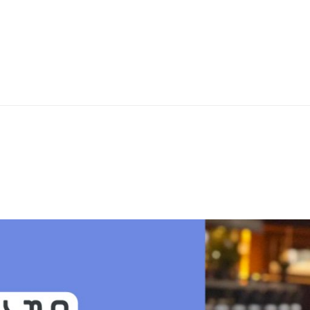
 ᲛᲐᲠᲙᲔᲢᲘᲜᲒ
ᲔᲑᲘᲡ ᲙᲣᲠᲡᲘᲡ