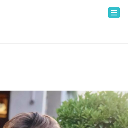
ᲣᲚᲘ
 ᲨᲔᲤᲐᲡᲔᲑᲐ