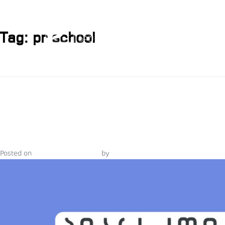
Tag:
pr school
ᲞᲘᲐᲠᲘᲡᲐ ᲓᲐ
ᲙᲝᲛᲣᲜᲘᲙᲐᲪᲘ
Posted on
September 24, 2021
by
Tinatin Samkurashvili