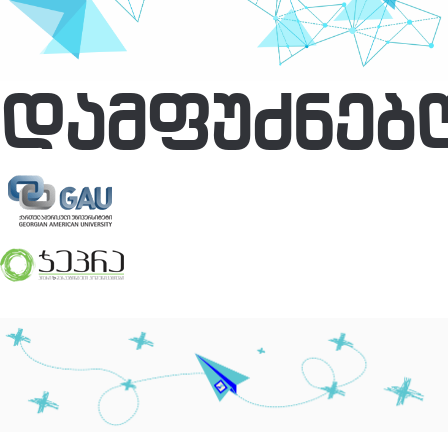
ᲓᲐᲛᲤᲣᲫᲜᲔᲑ