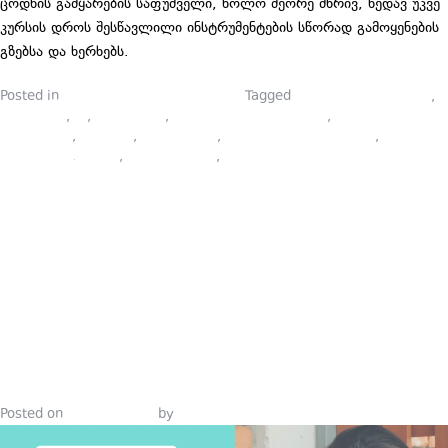
ცოდნის გამყარების საფუძველი, ხოლო მეორე მხრივ, ხედავ უკვე
კურსის დროს შესწავლილი ინსტრუმენტების სწორად გამოყენების
გზებსა და ხერხებს.
Posted in
პიარსკოლელების ბლოგები
Tagged
courses in marketing
,
marketing
,
pr
,
ბრენდინგი
,
ვიზუალური მარკეტინგი
,
ივენთ
მენეჯმენტი
,
კურსები
,
მარკეტინგი
,
მარკეტინგული კვლევა
,
მედია
მენეჯმენტი
,
პიარი
,
პიარის კურსი
,
პიარსკოლა
,
სოციალური მედია
ᲞᲘᲐᲠᲡᲙᲝᲚ
ᲛᲐᲠᲙᲔᲢᲘᲜᲒᲘ
ᲮᲔᲚᲛᲫᲦᲕᲐᲜ
ᲞᲝᲖᲘᲪᲘᲐᲛᲓ
Posted on
May 19, 2021
by
Tinatin Samkurashvili