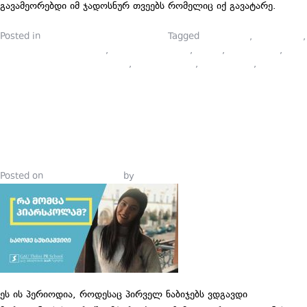
გავამეორებდი იმ ჯადოსნურ თვეებს რომელიც იქ გავატარე.
Posted in
პიარსკოლელების ბლოგები
Tagged
ანა ქუტიძე
,
ბრენდინგი
,
ვიზუალური მარკეტინგი
,
ივენთ მენეჯმენტი
,
კურსი
,
მარკეტინგი
,
მარკეტინგის ხელმძღვანელი
,
პიარის კურსი
,
პიარსკოლა
,
სოციალური მედია
ᲠᲐ ᲛᲝᲛᲪᲐ
ᲞᲘᲐᲠᲡᲙᲝᲚᲐ
Posted on
January 16, 2020
by
Tinatin Samkurashvili
ეს ის პერიოდია, როდესაც პირველ ნაბიჯებს ვდგავდი