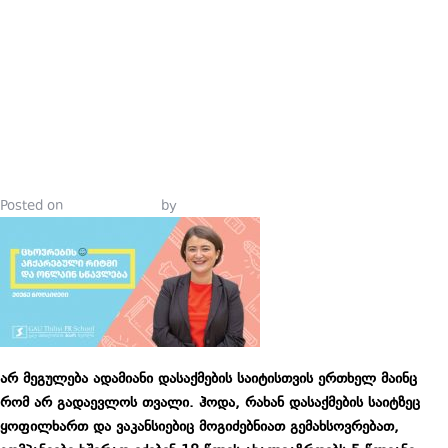
ᲠᲘᲢᲛᲘ ᲓᲐ
ᲝᲜᲚᲐᲘᲜ
ᲡᲬᲐᲕᲚᲔᲑᲐ
Posted on
April 10, 2019
by
Tinatin Samkurashvili
არ მეგულება ადამიანი დასაქმების საიტისთვის ერთხელ მაინც
რომ არ გადაევლოს თვალი. ჰოდა, რახან დასაქმების საიტზეც
ყოფილხართ და ვაკანსიებიც მოგიძებნიათ გემახსოვრებათ,