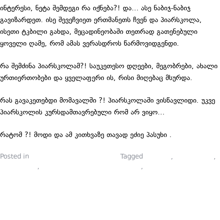
ინტერესი, ნეტა შემდეგი რა იქნება?! და… ასე ნაბიჯ-ნაბიჯ
გავიზარდეთ. ისე შევეჩვიეთ ერთმანეთს ჩვენ და პიარსკოლა,
ისეთი ტკბილი გახდა, მეცადინეობაში თეთრად გათენებული
ყოველი ღამე, რომ ამას ვერასდროს წარმოვიდგენდი.
რა შემძინა პიარსკოლამ?! საუკეთესო დღეები, მეგობრები, ახალი
ურთიერთობები და ყველაფერი ის, რისი მიღებაც მსურდა.
რას გავაკეთებდი მომავალში ?! პიარსკოლაში ვისწავლიდი. უკვე
პიარსკოლის კურსდამთავრებული რომ არ ვიყო…
რატომ ?! მოდი და ამ კითხვაზე თავად ეძიე პასუხი .
Posted in
პიარსკოლელების ბლოგები
Tagged
კურსები
,
ლექტორები
,
მარკეტინგი
,
პიარი
,
პიარკურსი
,
პიარსკოლა
,
პიარსკოლელები
ᲪᲮᲝᲕᲠᲔᲑᲘᲡ
ᲐᲩᲥᲐᲠᲔᲑᲣᲚ