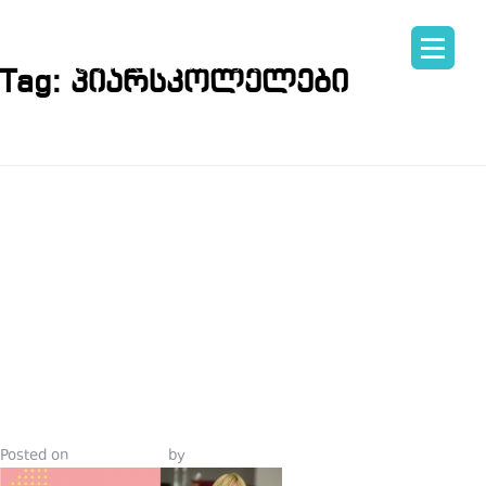
Tag:
პიარსკოლელები
ᲗᲔᲐ
ᲒᲕᲔᲚᲔᲡᲘᲐᲜ
ᲞᲘᲐᲠᲡᲙᲝᲚᲘ
ᲨᲔᲡᲐᲮᲔᲑ
Posted on
July 29, 2019
by
Tinatin Samkurashvili