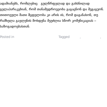
ადამიანებს, რომლებიც გულწრფელად და გახსნილად
გელაპარაკებიან, რომ თანამედროვეობა გაგაცნონ და შეგაგუონ.
თითოეული მათი მცდელობა კი არის ის, რომ დაგანახონ, თუ
რამხელა გავლენის მოხდენა შეუძლია სწორ კომუნიკაციას –
საზოგადოებასთან.
Posted in
პიარსკოლელების ბლოგები
Tagged
პიარი
,
პიარსკოლა
,
პიარსკოლელები
ᲠᲝᲒᲝᲠ
ᲒᲐᲕᲐᲙᲔᲗᲝᲗ
ᲚᲘᲛᲝᲜᲐᲗᲘ,
ᲗᲣ ᲚᲘᲛᲝᲜᲘ
ᲐᲠ ᲒᲕᲐᲥᲕᲡ