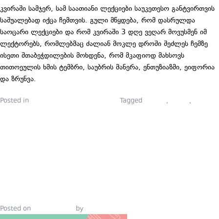
კვირაში სამჯერ, სამ საათიანი ლექციები საუკეთესო განტვირთვის
საშუალებად იქცა ჩემთვის. გული მწყდება, რომ დასრულდა
საოცარი ლექციები და რომ კვირაში 3 დღე ვეღარ მოვუსმენ იმ
ლექტორებს, რომლებმაც ძალიან მოკლე დროში შეძლეს ჩემზე
ისეთი შთაბეჭდილების მოხდენა, რომ მკაფიოდ მახსოვს
თითოეულის ხმის ტემბრი, საუბრის მანერა, ენთუზიაზმი, ეიფორია
და ზრუნვა.
Posted in
პიარსკოლელების ბლოგები
Tagged
ბლოგი
,
პიარი
,
პიარსკოლა
,
პიარსკოლელები
ᲛᲝᲚᲝᲓᲘᲜᲘ
ᲓᲐ
ᲠᲔᲐᲚᲝᲑᲐ
Posted on
July 15, 2019
by
Tinatin Samkurashvili