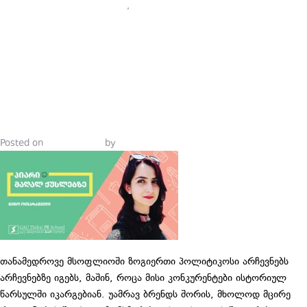
კურსები
,
პიარი
,
პიარსკოლა
,
პიარსკოლელები
ᲞᲘᲐᲠᲘ
ᲛᲐᲦᲐᲚ
ᲥᲣᲡᲚᲔᲑᲖᲔ
Posted on
April 3, 2019
by
Tinatin Samkurashvili
თანამედროვე მსოფლიოში ზოგიერთი პოლიტიკოსი არჩევნებს
არჩევნებზე იგებს, მაშინ, როცა მისი კონკურენტები ისტორიულ
წარსულში იკარგებიან. უამრავ ბრენდს შორის, მხოლოდ მცირე