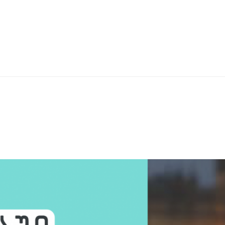
 ᲛᲐᲠᲙᲔᲢᲘᲜᲒ
ᲔᲑᲘᲡ ᲙᲣᲠᲡᲘᲡ