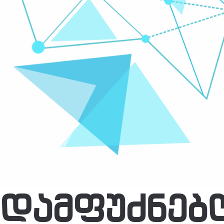
ᲓᲐᲛᲤᲣᲫᲜᲔᲑ