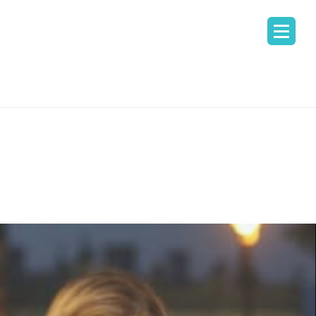
ᲣᲚᲘ
 ᲨᲔᲤᲐᲡᲔᲑᲐ