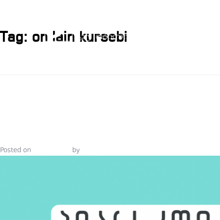
Tag:
on lain kursebi
ᲞᲘᲐᲠᲘᲡᲐ ᲓᲐ
ᲙᲝᲛᲣᲜᲘᲙᲐᲪᲘ
Posted on
July 5, 2021
by
Tinatin Samkurashvili