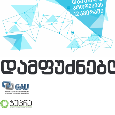
ᲓᲐᲛᲤᲣᲫᲜᲔᲑ