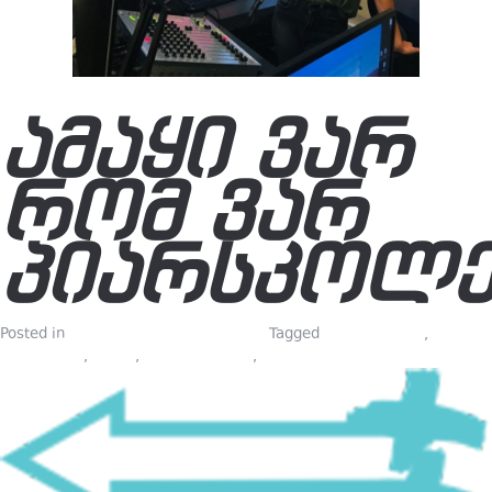
ᲐᲛᲐᲧᲘ ᲕᲐᲠ
ᲠᲝᲛ ᲕᲐᲠ
ᲞᲘᲐᲠᲡᲙᲝᲚᲔ
Posted in
პიარსკოლელების ბლოგები
Tagged
გამოცდილება
,
მარკეტინგი
,
პიარი
,
პიარისკურსები
,
პიარსკოლა