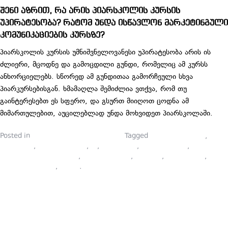
შენი აზრით, რა არის პიარსკოლის კურსის
უპირატესობა? რატომ უნდა ისწავლონ მარკეტინგული
კომუნიკაციების კურსზე?
პიარსკოლის კურსის უმნიშვნელოვანესი უპირატესობა არის ის
ძლიერი, მცოდნე და გამოცდილი გუნდი, რომელიც ამ კურსს
ანხორციელებს. სწორედ ამ გუნდითაა გამორჩეული სხვა
პიარკურსებისგან. ხმამაღლა შემიძლია ვთქვა, რომ თუ
გაინტერესებთ ეს სფერო, და გსურთ მიიღოთ ცოდნა ამ
მიმართულებით, აუცილებლად უნდა მოხვიდეთ პიარსკოლაში.
Posted in
პიარსკოლელების ბლოგები
Tagged
communications
,
marketing
,
on lain kursebi
,
pr
,
ბრენდინგი
,
გამოცდილება
,
ვიზუალური მარკეტინგი
,
კომუნიკაციები
,
კურსები
,
მარკეტინგი
,
ონლაინ კურსები
,
პიარი
,
პრეზენტაცია
ᲡᲬᲐᲕᲚᲐ
ᲮᲐᲖᲡ