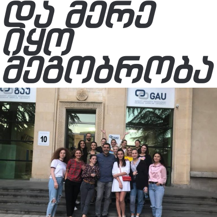
ᲓᲐ ᲛᲔᲠᲔ
ᲘᲧᲝ
ᲛᲔᲒᲝᲑᲠᲝᲑᲐ