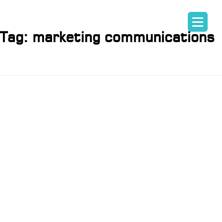
Tag:
marketing communications
ᲞᲘᲐᲠᲘᲡᲐ ᲓᲐ
ᲛᲐᲠᲙᲔᲢᲘᲜᲒ
ᲙᲝᲛᲣᲜᲘᲙᲐᲪᲘ
ᲙᲣᲠᲡᲘᲡ
ᲨᲔᲤᲐᲡᲔᲑᲐ