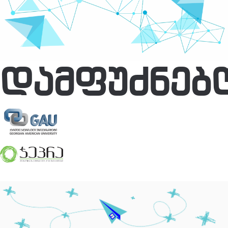
ᲓᲐᲛᲤᲣᲫᲜᲔᲑ