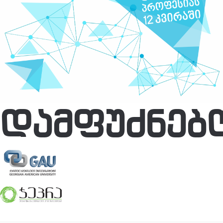
ᲓᲐᲛᲤᲣᲫᲜᲔᲑ