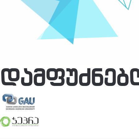
ᲓᲐᲛᲤᲣᲫᲜᲔᲑ