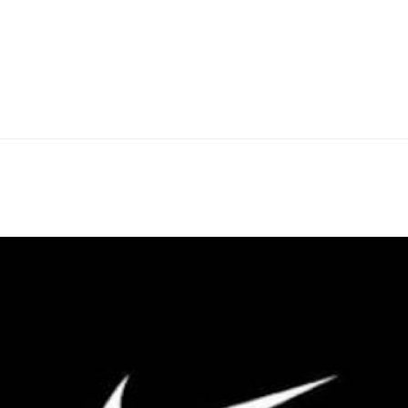
ᲜᲝᲑᲘᲚᲘ ᲡᲚᲝ