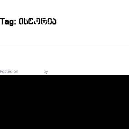
Tag:
ისტორია
ᲘᲡᲢᲝᲠᲘᲐ Ც
Posted on
June 7, 2021
by
Tinatin Samkurashvili