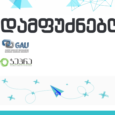
ᲓᲐᲛᲤᲣᲫᲜᲔᲑ