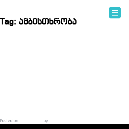
Tag:
ამბისთხრობა
ᲘᲡᲢᲝᲠᲘᲐ
ᲪᲜᲝᲑᲘᲚᲘ
ᲡᲚᲝᲒᲐᲜᲘᲡ
ᲣᲙᲐᲜ
Posted on
June 7, 2021
by
Tinatin Samkurashvili