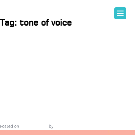
Tag:
tone of voice
TONE OF
VOICE
ᲙᲠᲘᲖᲘᲡᲘᲡ
ᲓᲠᲝᲡ
Posted on
March 9, 2021
by
Tinatin Samkurashvili