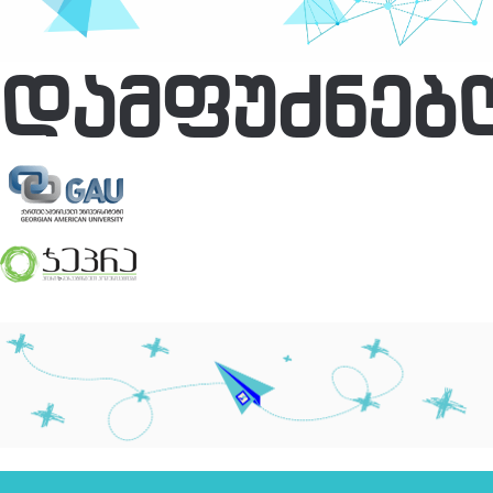
ᲓᲐᲛᲤᲣᲫᲜᲔᲑ